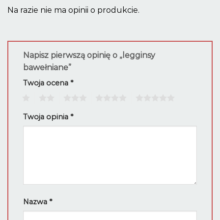
Na razie nie ma opinii o produkcie.
Napisz pierwszą opinię o „legginsy
bawełniane”
Twoja ocena
*
1
2
3
4
5
Twoja opinia
*
Nazwa
*