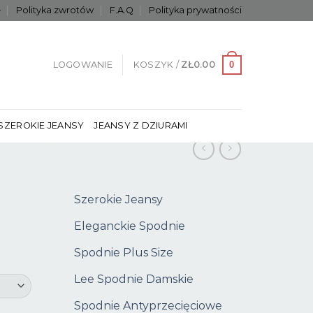
e
Polityka zwrotów
F.A.Q
Polityka prywatności
0
LOGOWANIE
KOSZYK /
ZŁ
0.00
SZEROKIE JEANSY
JEANSY Z DZIURAMI
Szerokie Jeansy
Eleganckie Spodnie
Spodnie Plus Size
Lee Spodnie Damskie
Spodnie Antyprzecięciowe