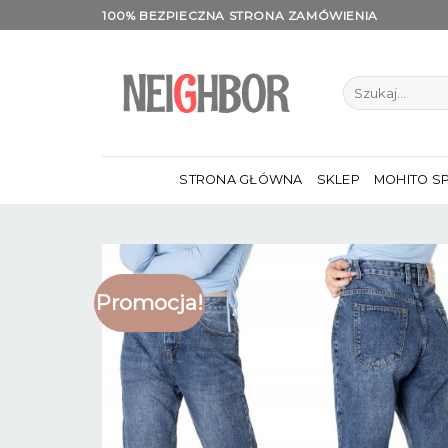
Skip
100% BEZPIECZNA STRONA ZAMÓWIENIA
to
content
Szukaj:
STRONA GŁÓWNA
SKLEP
MOHITO S
Promocja!