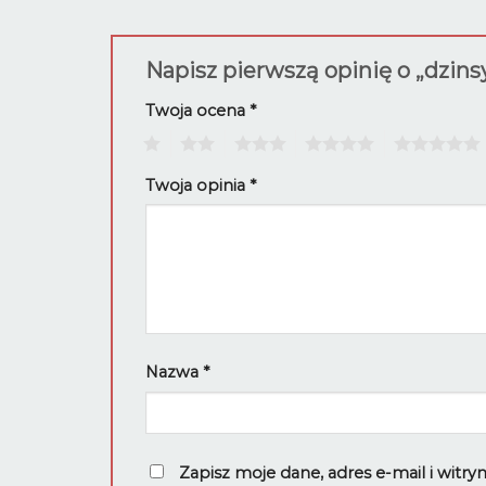
Napisz pierwszą opinię o „dzins
Twoja ocena
*
1
2
3
4
5
Twoja opinia
*
Nazwa
*
Zapisz moje dane, adres e-mail i witr