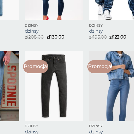
DZINSY
DZINSY
dzinsy
dzinsy
zł
208.00
zł
130.00
zł
195.00
zł
122.00
Promocja!
Promocja!
DZINSY
DZINSY
dzinsy
dzinsy