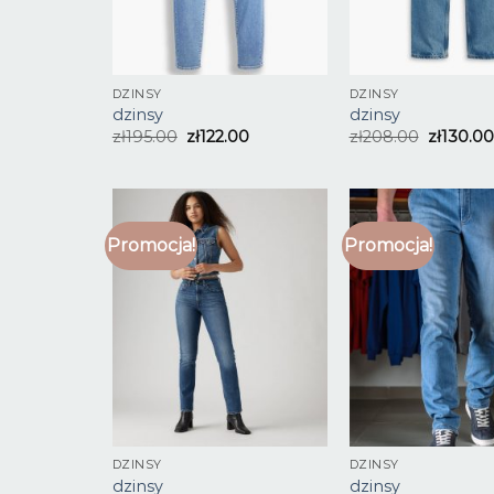
DZINSY
DZINSY
dzinsy
dzinsy
zł
195.00
zł
122.00
zł
208.00
zł
130.00
Promocja!
Promocja!
DZINSY
DZINSY
dzinsy
dzinsy