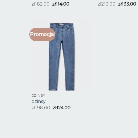
zł
182.00
zł
114.00
zł
213.00
zł
133.00
Promocja!
DZINSY
dzinsy
zł
198.00
zł
124.00