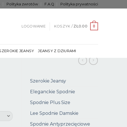
e
Polityka zwrotów
F.A.Q
Polityka prywatności
0
LOGOWANIE
KOSZYK /
ZŁ
0.00
SZEROKIE JEANSY
JEANSY Z DZIURAMI
Szerokie Jeansy
Eleganckie Spodnie
Spodnie Plus Size
Lee Spodnie Damskie
Spodnie Antyprzecięciowe